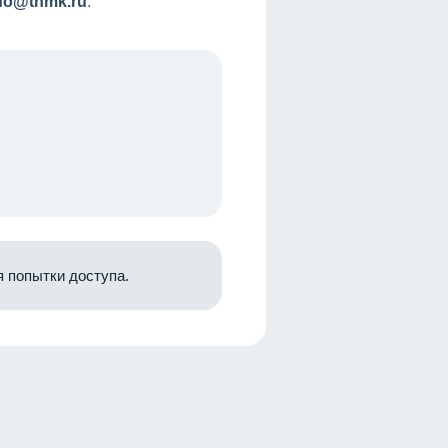
nfo@tnmk.ru
.
 попытки доступа.