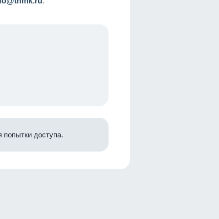
nfo@tnmk.ru
.
 попытки доступа.