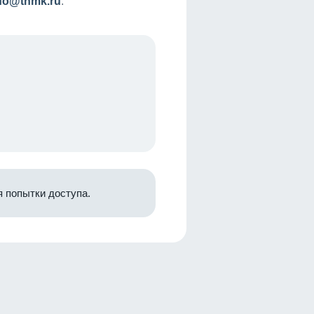
nfo@tnmk.ru
.
 попытки доступа.