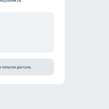
nfo@tnmk.ru
.
 попытки доступа.