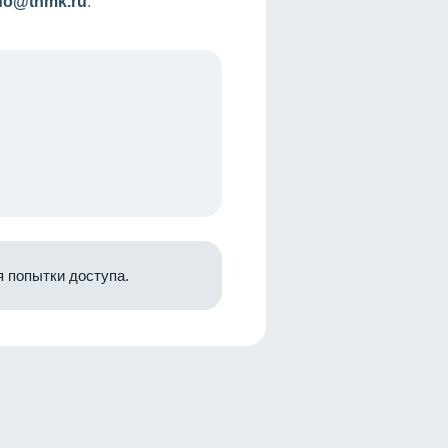
nfo@tnmk.ru
.
 попытки доступа.