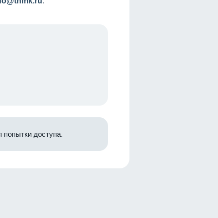
nfo@tnmk.ru
.
 попытки доступа.