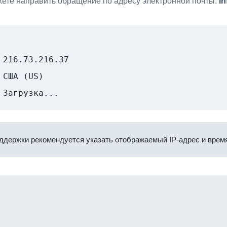
ете направить обращение по адресу электронной почты:
i
216.73.216.37
США (US)
Загрузка...
ддержки рекомендуется указать отображаемый IP-адрес и время