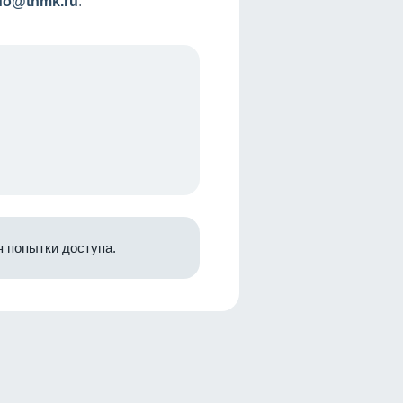
nfo@tnmk.ru
.
 попытки доступа.