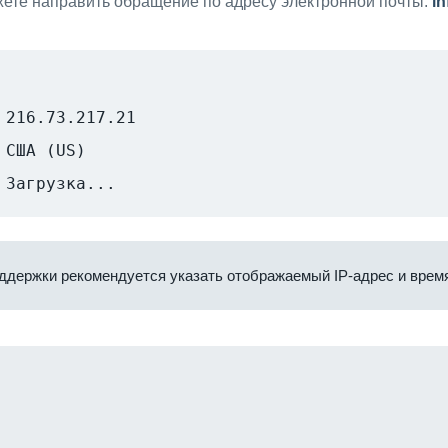
ете направить обращение по адресу электронной почты:
i
216.73.217.21
США (US)
Загрузка...
ддержки рекомендуется указать отображаемый IP-адрес и время