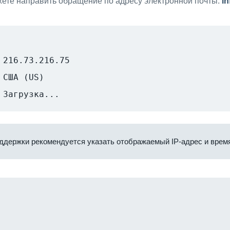
ете направить обращение по адресу электронной почты:
i
216.73.216.75
США (US)
Загрузка...
ддержки рекомендуется указать отображаемый IP-адрес и время