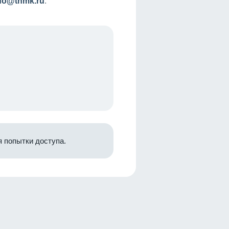
nfo@tnmk.ru
.
 попытки доступа.