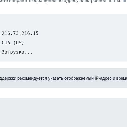
ете направить обращение по адресу электронной почты:
i
216.73.216.15
США (US)
Загрузка...
ддержки рекомендуется указать отображаемый IP-адрес и время