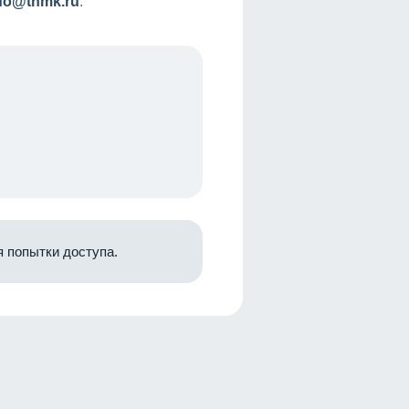
nfo@tnmk.ru
.
 попытки доступа.