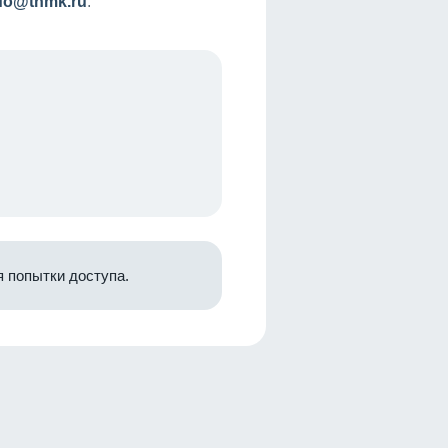
nfo@tnmk.ru
.
 попытки доступа.