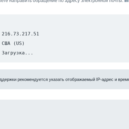
ете направить обращение по адресу электронной почты:
i
216.73.217.51
США (US)
Загрузка...
ддержки рекомендуется указать отображаемый IP-адрес и время