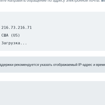
ете направить обращение по адресу электронной почты:
i
216.73.216.71
США (US)
Загрузка...
ддержки рекомендуется указать отображаемый IP-адрес и время