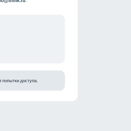
nfo@tnmk.ru
.
 попытки доступа.